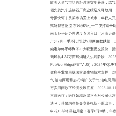
欧美天然气市场再起波澜突现暴涨，燃气
领先的汽车连接器厂商业绩迎来释放期
青报快评｜从菜市场爱上城市，年轻人开始
赋能智慧物流 东风柳汽七十二变打造全周
南阳身份证办理进度查询入口（河南身份
广州7月一手环比同比均现两位数跌幅，
城市？
内马尔终于等到了！大联盟提交报价，拒
2023-08-11 06:15
鹤峰县4.24万亩烤烟进入烘烤阶段
2023
PetVivo Hldgs(PETV.US)：2024年
健康事业发展亟须前沿生物技术支撑
20
气 油电两用蓄热式锅炉 关于气 油电两
夯实河南数字经济发展底座
2023-08-11
三鑫医疗：医疗领域反腐不会对公司运营
迪马：莱昂纳多拒参赛桑托斯不愿出售，
申花13球锋霸被用废！赛季0球0助，年