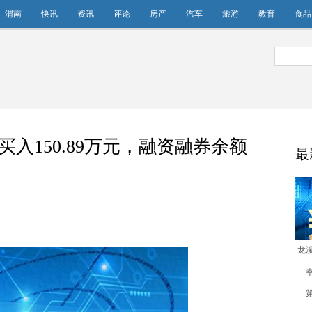
渭南
快讯
资讯
评论
房产
汽车
旅游
教育
食品
买入150.89万元，融资融券余额
最
龙
买入