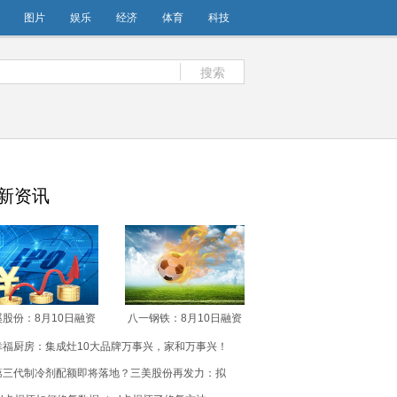
图片
娱乐
经济
体育
科技
搜索
新资讯
溪股份：8月10日融资
八一钢铁：8月10日融资
150.89万元，融资融
买入335.48万元，融资融
幸福厨房：集成灶10大品牌万事兴，家和万事兴！
券余额2.02亿元
券余额1.58亿元
第三代制冷剂配额即将落地？三美股份再发力：拟