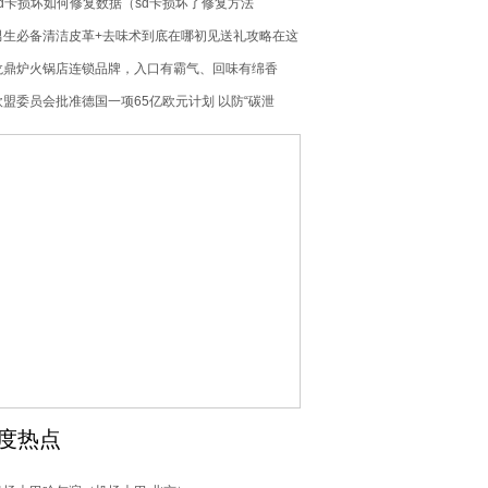
10.4亿元投建该产品生产线
sd卡损坏如何修复数据（sd卡损坏了修复方法
in11）
男生必备清洁皮革+去味术到底在哪初见送礼攻略在这
龙鼎炉火锅店连锁品牌，入口有霸气、回味有绵香
欧盟委员会批准德国一项65亿欧元计划 以防“碳泄
漏”风险
度热点