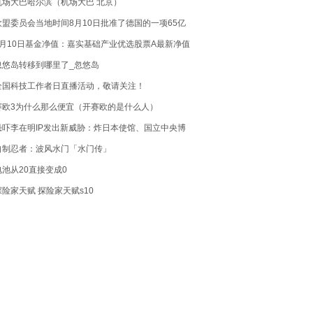
机场大巴哈尔滨（机场大巴 北京）
欧盟委员会当地时间8月10日批准了德国的一项65亿
欧元的计划，对能源密集型企业进行部分补偿
8月10日基金净值：嘉实基础产业优选股票A最新净值
.1476，涨0.78%
忽悠岛转移到哪里了_忽悠岛
全国科技工作者日直播活动，敬请关注！
赛欧3为什么那么便宜（开赛欧的是什么人）
恐吓李在明IP发出新威胁：炸日本使馆、国立中央博
物馆、南山电视塔
自制忍者：波风水门「水门传」
电池从20直接变成0
探险家天赋 探险家天赋s10