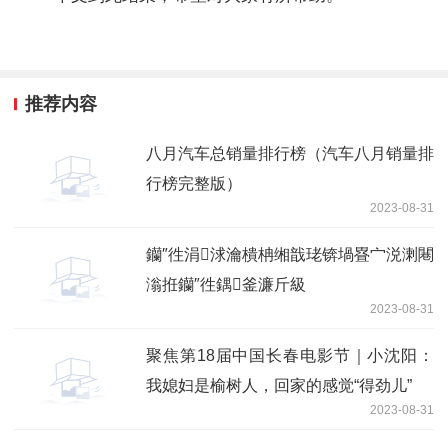
推荐内容
八月汽车总销量排行榜（汽车八月销量排
行榜完整版）
2023-08-31
钄″徃涓浗瀹樻柟缃戠珯锛堝疂宀涚溂闀
滃拰钄″徃鍝釜濂斤級
2023-08-31
聚焦第18届中国长春电影节｜小沈阳：
我媳妇是榆树人，回家的感觉“得劲儿”
2023-08-31