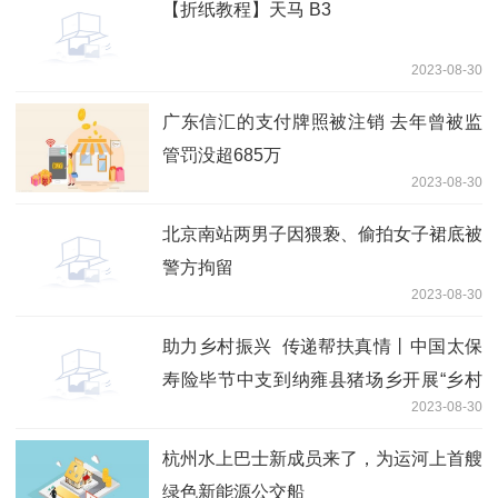
【折纸教程】天马 B3
2023-08-30
广东信汇的支付牌照被注销 去年曾被监
管罚没超685万
2023-08-30
北京南站两男子因猥亵、偷拍女子裙底被
警方拘留
2023-08-30
助力乡村振兴 传递帮扶真情丨中国太保
寿险毕节中支到纳雍县猪场乡开展“乡村
2023-08-30
振兴帮扶”捐赠活动
杭州水上巴士新成员来了，为运河上首艘
绿色新能源公交船