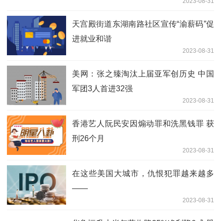
2023-08-31
天宫殿街道东湖南路社区宣传“渝薪码”促
进就业和谐
2023-08-31
美网：张之臻淘汰上届亚军创历史 中国
军团3人首进32强
2023-08-31
香港艺人阮民安因煽动罪和洗黑钱罪 获
刑26个月
2023-08-31
在这些美国大城市，仇恨犯罪越来越多
——
2023-08-31