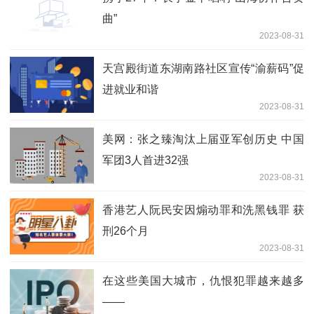
曲”
2023-08-31
天宫殿街道东湖南路社区宣传“渝薪码”促
进就业和谐
2023-08-31
美网：张之臻淘汰上届亚军创历史 中国
军团3人首进32强
2023-08-31
香港艺人阮民安因煽动罪和洗黑钱罪 获
刑26个月
2023-08-31
在这些美国大城市，仇恨犯罪越来越多
——