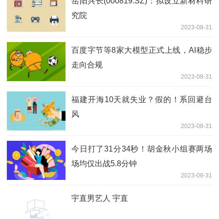
岳阳兴长(000819.SZ)：拟设立新材料研
究院
2023-08-31
百度字节等8家大模型正式上线，AI稳步
走向合规
2023-08-31
福建开海10天就失业？假的！系回避台
风
2023-08-31
今日打了31分34秒！胡金秋小组赛两场
场均仅出战5.8分钟
2023-08-31
宇直男艺人 宇直